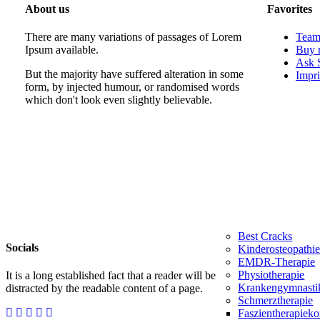
About us
Favorites
There are many variations of passages of Lorem
Tea
Ipsum available.
Buy 
Ask 
But the majority have suffered alteration in some
Impri
form, by injected humour, or randomised words
which don't look even slightly believable.
Best Cracks
Socials
Kinderosteopathi
EMDR-Therapie
Physiotherapie
It is a long established fact that a reader will be
Krankengymnasti
distracted by the readable content of a page.
Schmerztherapie
Faszientherapieko