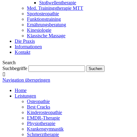
Stoßwellentherapie
Med. Trainingstherapie MTT
Sportosteopathie
Funktionstraining
Ernährungsberatung
Kinesiologie
Klassische Massage
Die Praxis
Informationen
Kontakt
Search
Suchbegriffe
Navigation überspringen
Home
Leistungen
Osteopathie
Best Cracks
Kinderosteopathie
EMDR-Therapie
Physiotherapie
Krankengymnastik
Schmerztherapie