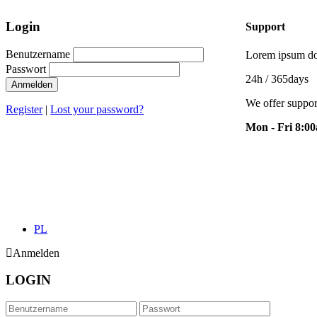
Login
Support
Benutzername
Lorem ipsum dol
Passwort
24h
/ 365days
Anmelden
We offer suppor
Register
|
Lost your password?
Mon - Fri 8:0
PL
Anmelden
LOGIN