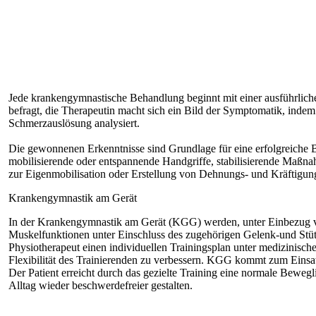
Jede krankengymnastische Behandlung beginnt mit einer ausführlic
befragt, die Therapeutin macht sich ein Bild der Symptomatik, inde
Schmerzauslösung analysiert.
Die gewonnenen Erkenntnisse sind Grundlage für eine erfolgreiche 
mobilisierende oder entspannende Handgriffe, stabilisierende Maßna
zur Eigenmobilisation oder Erstellung von Dehnungs- und Kräftigu
Krankengymnastik am Gerät
In der Krankengymnastik am Gerät (KGG) werden, unter Einbezug vo
Muskelfunktionen unter Einschluss des zugehörigen Gelenk-und Stützg
Physiotherapeut einen individuellen Trainingsplan unter medizinisch
Flexibilität des Trainierenden zu verbessern. KGG kommt zum Einsa
Der Patient erreicht durch das gezielte Training eine normale Bewegl
Alltag wieder beschwerdefreier gestalten.