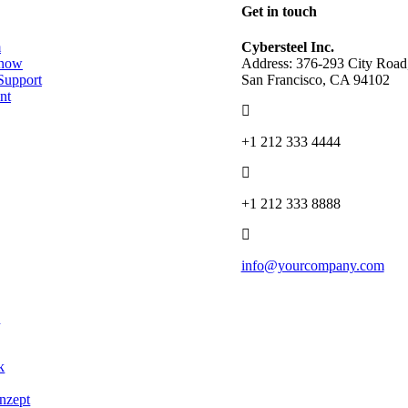
Get in touch
m
Cybersteel Inc.
now
Address: 376-293 City Road,
Support
San Francisco, CA 94102
nt
+1 212 333 4444
+1 212 333 8888
info@yourcompany.com
e
k
nzept