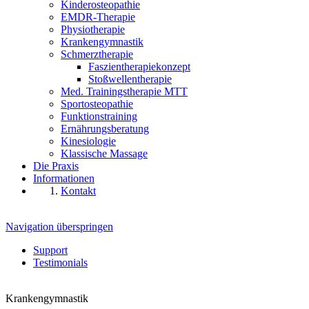
Kinderosteopathie
EMDR-Therapie
Physiotherapie
Krankengymnastik
Schmerztherapie
Faszientherapiekonzept
Stoßwellentherapie
Med. Trainingstherapie MTT
Sportosteopathie
Funktionstraining
Ernährungsberatung
Kinesiologie
Klassische Massage
Die Praxis
Informationen
Kontakt
Navigation überspringen
Support
Testimonials
Krankengymnastik